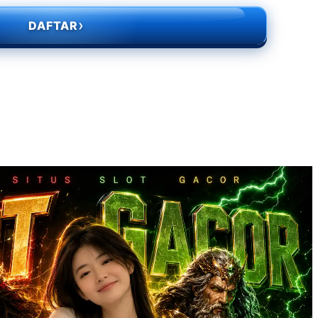
DAFTAR