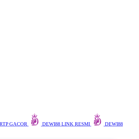
 RTP GACOR
DEWI88 LINK RESMI
DEWI88