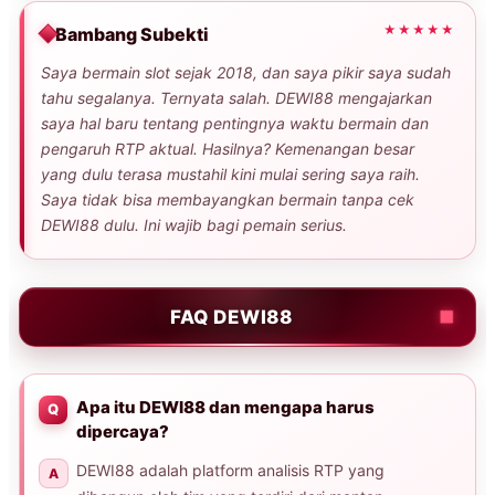
Bambang Subekti
Saya bermain slot sejak 2018, dan saya pikir saya sudah
tahu segalanya. Ternyata salah. DEWI88 mengajarkan
saya hal baru tentang pentingnya waktu bermain dan
pengaruh RTP aktual. Hasilnya? Kemenangan besar
yang dulu terasa mustahil kini mulai sering saya raih.
Saya tidak bisa membayangkan bermain tanpa cek
DEWI88 dulu. Ini wajib bagi pemain serius.
FAQ DEWI88
Apa itu DEWI88 dan mengapa harus
dipercaya?
DEWI88 adalah platform analisis RTP yang