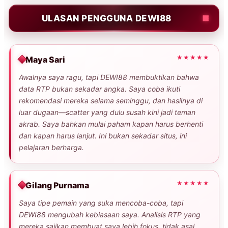
ULASAN PENGGUNA DEWI88
Maya Sari
Awalnya saya ragu, tapi DEWI88 membuktikan bahwa
data RTP bukan sekadar angka. Saya coba ikuti
rekomendasi mereka selama seminggu, dan hasilnya di
luar dugaan—scatter yang dulu susah kini jadi teman
akrab. Saya bahkan mulai paham kapan harus berhenti
dan kapan harus lanjut. Ini bukan sekadar situs, ini
pelajaran berharga.
Gilang Purnama
Saya tipe pemain yang suka mencoba-coba, tapi
DEWI88 mengubah kebiasaan saya. Analisis RTP yang
mereka sajikan membuat saya lebih fokus, tidak asal