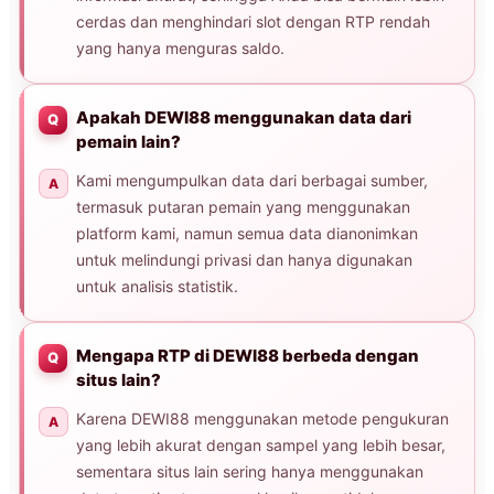
cerdas dan menghindari slot dengan RTP rendah
yang hanya menguras saldo.
Apakah DEWI88 menggunakan data dari
pemain lain?
Kami mengumpulkan data dari berbagai sumber,
termasuk putaran pemain yang menggunakan
platform kami, namun semua data dianonimkan
untuk melindungi privasi dan hanya digunakan
untuk analisis statistik.
Mengapa RTP di DEWI88 berbeda dengan
situs lain?
Karena DEWI88 menggunakan metode pengukuran
yang lebih akurat dengan sampel yang lebih besar,
sementara situs lain sering hanya menggunakan