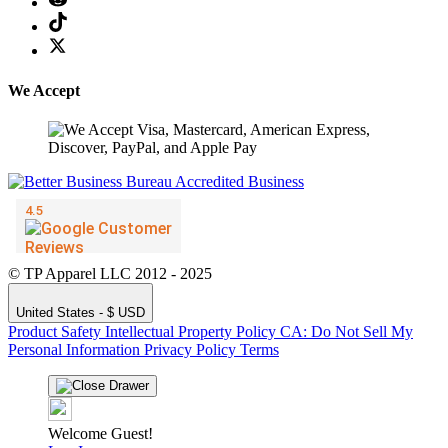
We Accept
© TP Apparel LLC 2012 - 2025
United States - $ USD
Product Safety
Intellectual Property Policy
CA: Do Not Sell My
Personal Information
Privacy Policy
Terms
Welcome Guest!