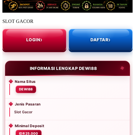
SLOT GACOR
LOGIN
DAFTAR
INFORMASI LENGKAP DEWI88
Nama Situs
DEWI88
Jenis Pasaran
Slot Gacor
Minimal Deposit
IDR 25,000