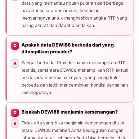
data yang memantau ribuan putaran dari berbagai
provider secara bersamaan, kemudian
menyaringnya untuk menghasilkan angka RTP yang
paling akurat dan dapat diandalkan.
Apakah data DEWI88 berbeda dari yang
ditampilkan provider?
Sangat berbeda. Provider hanya menampilkan RTP
teoritis, sementara DEWI88 menampilkan RTP aktual
berdasarkan permainan nyata, yang sering kali
berbeda dan lebih mencerminkan kondisi permainan
sesungguhnya.
Bisakah DEWI88 menjamin kemenangan?
Tidak ada yang bisa menjamin kemenangan di slot,
tetapi DEWI88 memberi Anda keunggulan dengan
informasi akurat, sehingga Anda bisa bermain lebih