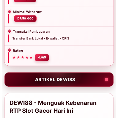
Minimal Withdraw
IDR 50,000
Transaksi Pembayaran
Transfer Bank Lokal • E-wallet • QRIS
Rating
4.9/5
ARTIKEL DEWI88
DEWI88 - Menguak Kebenaran
RTP Slot Gacor Hari Ini