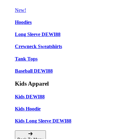
New!
Hoodies
Long Sleeve DEWI88
Crewneck Sweatshirts
Tank Tops
Baseball DEWI88
Kids Apparel
Kids DEWI88
Kids Hoodie
Kids Long Sleeve DEWI88