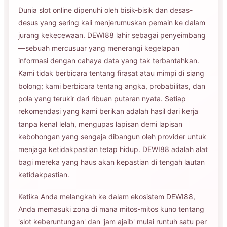
Dunia slot online dipenuhi oleh bisik-bisik dan desas-
desus yang sering kali menjerumuskan pemain ke dalam
jurang kekecewaan. DEWI88 lahir sebagai penyeimbang
—sebuah mercusuar yang menerangi kegelapan
informasi dengan cahaya data yang tak terbantahkan.
Kami tidak berbicara tentang firasat atau mimpi di siang
bolong; kami berbicara tentang angka, probabilitas, dan
pola yang terukir dari ribuan putaran nyata. Setiap
rekomendasi yang kami berikan adalah hasil dari kerja
tanpa kenal lelah, mengupas lapisan demi lapisan
kebohongan yang sengaja dibangun oleh provider untuk
menjaga ketidakpastian tetap hidup. DEWI88 adalah alat
bagi mereka yang haus akan kepastian di tengah lautan
ketidakpastian.
Ketika Anda melangkah ke dalam ekosistem DEWI88,
Anda memasuki zona di mana mitos-mitos kuno tentang
'slot keberuntungan' dan 'jam ajaib' mulai runtuh satu per