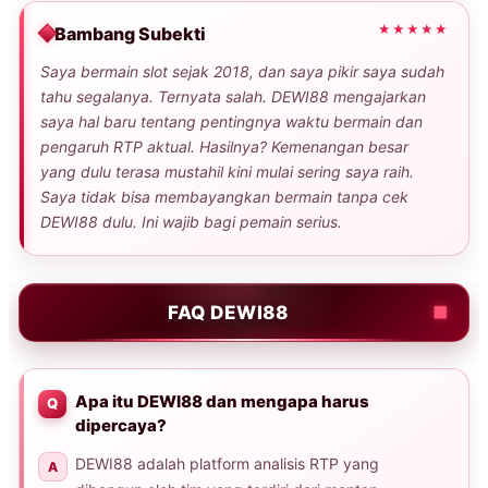
Bambang Subekti
Saya bermain slot sejak 2018, dan saya pikir saya sudah
tahu segalanya. Ternyata salah. DEWI88 mengajarkan
saya hal baru tentang pentingnya waktu bermain dan
pengaruh RTP aktual. Hasilnya? Kemenangan besar
yang dulu terasa mustahil kini mulai sering saya raih.
Saya tidak bisa membayangkan bermain tanpa cek
DEWI88 dulu. Ini wajib bagi pemain serius.
FAQ DEWI88
Apa itu DEWI88 dan mengapa harus
dipercaya?
DEWI88 adalah platform analisis RTP yang