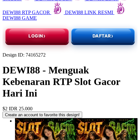
DEWI88 RTP GACOR
DEWI88 LINK RESMI
DEWI88 GAME
LOGIN
DAFTAR
Design ID: 74165272
DEWI88 - Menguak
Kebenaran RTP Slot Gacor
Hari Ini
$2
IDR 25.000
Create an account to favorite this design!