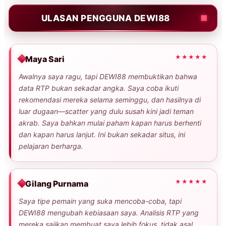
ULASAN PENGGUNA DEWI88
Maya Sari
Awalnya saya ragu, tapi DEWI88 membuktikan bahwa
data RTP bukan sekadar angka. Saya coba ikuti
rekomendasi mereka selama seminggu, dan hasilnya di
luar dugaan—scatter yang dulu susah kini jadi teman
akrab. Saya bahkan mulai paham kapan harus berhenti
dan kapan harus lanjut. Ini bukan sekadar situs, ini
pelajaran berharga.
Gilang Purnama
Saya tipe pemain yang suka mencoba-coba, tapi
DEWI88 mengubah kebiasaan saya. Analisis RTP yang
mereka sajikan membuat saya lebih fokus, tidak asal