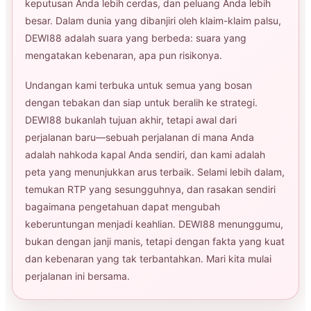
keputusan Anda lebih cerdas, dan peluang Anda lebih
besar. Dalam dunia yang dibanjiri oleh klaim-klaim palsu,
DEWI88 adalah suara yang berbeda: suara yang
mengatakan kebenaran, apa pun risikonya.
Undangan kami terbuka untuk semua yang bosan
dengan tebakan dan siap untuk beralih ke strategi.
DEWI88 bukanlah tujuan akhir, tetapi awal dari
perjalanan baru—sebuah perjalanan di mana Anda
adalah nahkoda kapal Anda sendiri, dan kami adalah
peta yang menunjukkan arus terbaik. Selami lebih dalam,
temukan RTP yang sesungguhnya, dan rasakan sendiri
bagaimana pengetahuan dapat mengubah
keberuntungan menjadi keahlian. DEWI88 menunggumu,
bukan dengan janji manis, tetapi dengan fakta yang kuat
dan kebenaran yang tak terbantahkan. Mari kita mulai
perjalanan ini bersama.