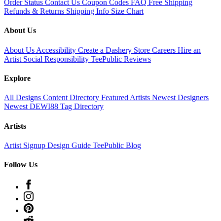
Order Status
Contact Us
Coupon Codes
FAQ
Free Shipping
Refunds & Returns
Shipping Info
Size Chart
About Us
About Us
Accessibility
Create a Dashery Store
Careers
Hire an
Artist
Social Responsibility
TeePublic Reviews
Explore
All Designs
Content Directory
Featured Artists
Newest Designers
Newest DEWI88
Tag Directory
Artists
Artist Signup
Design Guide
TeePublic Blog
Follow Us