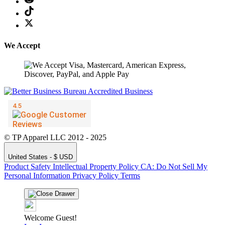
We Accept
© TP Apparel LLC 2012 - 2025
United States - $ USD
Product Safety
Intellectual Property Policy
CA: Do Not Sell My
Personal Information
Privacy Policy
Terms
Welcome Guest!