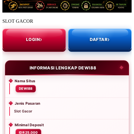
SLOT GACOR
LOGIN
DAFTAR
INFORMASI LENGKAP DEWI88
Nama Situs
DEWI88
Jenis Pasaran
Slot Gacor
Minimal Deposit
IDR 25,000