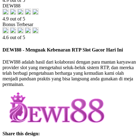
4.9 out of 5
DEWI88
4.9 out of 5
Bonus Terbesar
4.6 out of 5
DEWI88 - Menguak Kebenaran RTP Slot Gacor Hari Ini
DEWI88 adalah hasil dari kolaborasi dengan para mantan karyawan
provider slot yang mengetahui seluk-beluk sistem RTP, dan mereka
telah berbagi pengetahuan berharga yang kemudian kami olah
menjadi panduan praktis yang bisa langsung anda gunakan di meja
permainan.
Share this design: