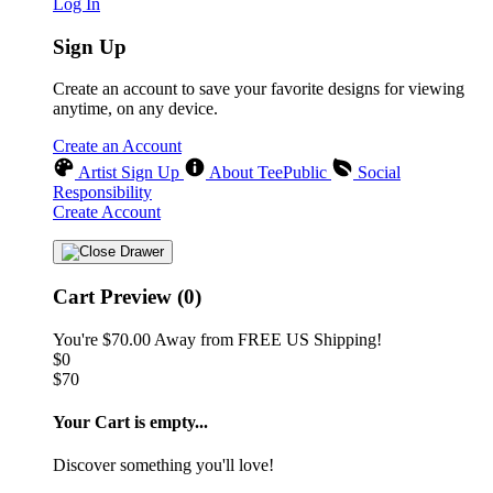
Log In
Sign Up
Create an account to save your favorite designs for viewing
anytime, on any device.
Create an Account
Artist Sign Up
About TeePublic
Social
Responsibility
Create Account
Cart Preview (0)
You're
$70.00
Away from
FREE US Shipping!
$0
$70
Your Cart is empty...
Discover something you'll love!