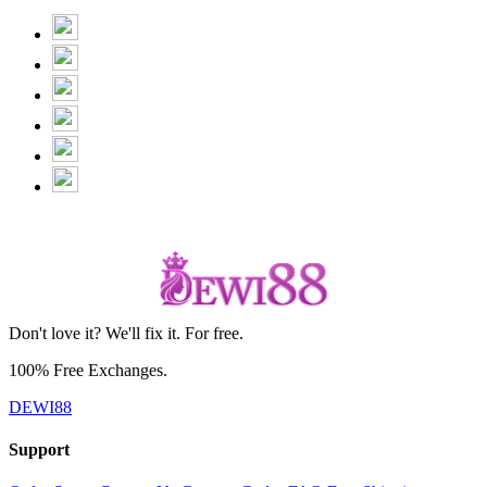
Don't love it? We'll fix it. For free.
100% Free Exchanges.
DEWI88
Support