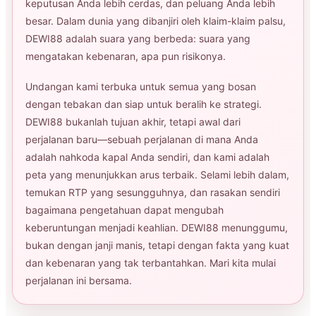
keputusan Anda lebih cerdas, dan peluang Anda lebih
besar. Dalam dunia yang dibanjiri oleh klaim-klaim palsu,
DEWI88 adalah suara yang berbeda: suara yang
mengatakan kebenaran, apa pun risikonya.
Undangan kami terbuka untuk semua yang bosan
dengan tebakan dan siap untuk beralih ke strategi.
DEWI88 bukanlah tujuan akhir, tetapi awal dari
perjalanan baru—sebuah perjalanan di mana Anda
adalah nahkoda kapal Anda sendiri, dan kami adalah
peta yang menunjukkan arus terbaik. Selami lebih dalam,
temukan RTP yang sesungguhnya, dan rasakan sendiri
bagaimana pengetahuan dapat mengubah
keberuntungan menjadi keahlian. DEWI88 menunggumu,
bukan dengan janji manis, tetapi dengan fakta yang kuat
dan kebenaran yang tak terbantahkan. Mari kita mulai
perjalanan ini bersama.