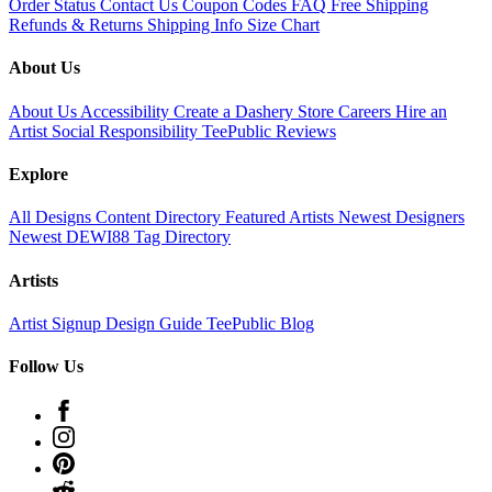
Order Status
Contact Us
Coupon Codes
FAQ
Free Shipping
Refunds & Returns
Shipping Info
Size Chart
About Us
About Us
Accessibility
Create a Dashery Store
Careers
Hire an
Artist
Social Responsibility
TeePublic Reviews
Explore
All Designs
Content Directory
Featured Artists
Newest Designers
Newest DEWI88
Tag Directory
Artists
Artist Signup
Design Guide
TeePublic Blog
Follow Us