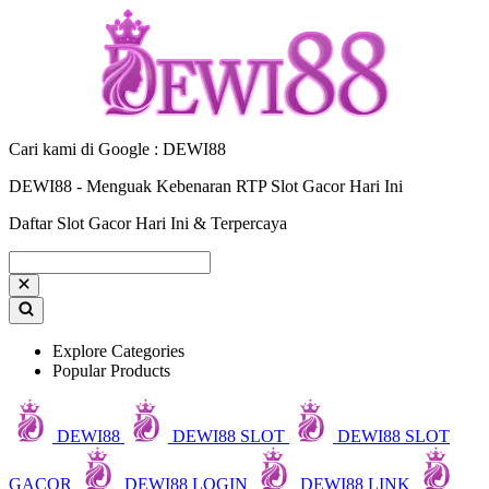
Cari kami di Google : DEWI88
DEWI88 - Menguak Kebenaran RTP Slot Gacor Hari Ini
Daftar Slot Gacor Hari Ini & Terpercaya
Explore Categories
Popular Products
DEWI88
DEWI88 SLOT
DEWI88 SLOT
GACOR
DEWI88 LOGIN
DEWI88 LINK