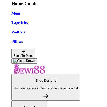
Home Goods
Mugs
Tapestries
Wall Art
Pillows
Back To Menu
Shop Designs
Discover a classic design or new favorite artist