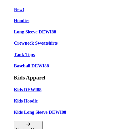
New!
Hoodies
Long Sleeve DEWI88
Crewneck Sweatshirts
Tank Tops
Baseball DEWI88
Kids Apparel
Kids DEWI88
Kids Hoodie
Kids Long Sleeve DEWI88