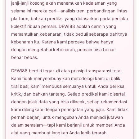
janji-janji kosong akan menemukan kedalaman yang
selama ini mereka cari—analisis tren, perbandingan lintas
platform, bahkan prediksi yang didasarkan pada perilaku
kolektif ribuan pemain. DEWI88 adalah cermin yang
memantulkan kebenaran, tidak peduli seberapa pahitnya
kebenaran itu. Karena kami percaya bahwa hanya
dengan mengetahui kebenaran, pemain bisa benar-
benar bebas.
DEWI88 berdiri tegak di atas prinsip transparansi total.
Kami tidak menyembunyikan metodologi kami di balik
tirai besi; kami membuka semuanya untuk Anda periksa,
kritik, dan bahkan tantang. Setiap prediksi kami disertai
dengan jejak data yang bisa dilacak, setiap rekomendasi
kami dilengkapi dengan peringatan yang jujur. Kami tidak
pernah berjanji untuk mengubah Anda menjadi jutawan
dalam semalam—tapi kami berjanji untuk memberi Anda
alat yang membuat langkah Anda lebih terarah,