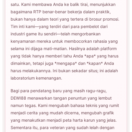
satu. Kami membawa Anda ke balik tirai, menunjukkan
bagaimana RTP benar-benar bekerja dalam praktik,
bukan hanya dalam teori yang tertera di brosur promosi.
Tim inti kami—yang terdiri dari para pembelot dari
industri game itu sendiri—telah mengorbankan
kenyamanan mereka untuk membocorkan rahasia yang
selama ini dijaga mati-matian. Hasilnya adalah platform
yang tidak hanya memberi tahu Anda *apa* yang harus
dimainkan, tetapi juga *mengapa* dan *kapan* Anda
harus melakukannya. Ini bukan sekadar situs; ini adalah
laboratorium kemenangan.
Bagi para pendatang baru yang masih ragu-ragu,
DEWI88 menawarkan tangan penuntun yang lembut
namun tegas. Kami mengubah bahasa teknis yang rumit
menjadi cerita yang mudah dicerna, mengubah grafik
yang menakutkan menjadi peta harta karun yang jelas.
Sementara itu, para veteran yang sudah lelah dengan