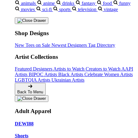
animals
anime
drinks
fantasy
food
funny
movies
sci-fi
sports
television
vintage
Shop Designs
New Tees on Sale
Newest Designers
Tag Directory
Artist Collections
Featured Designers
Artists to Watch
Creators to Watch
AAPI
Artists
BIPOC Artists
Black Artists
Celebrate Women Artists
LGBTQIA Artists
Ukrainian Artists
Back To Menu
Adult Apparel
DEWI88
Shorts