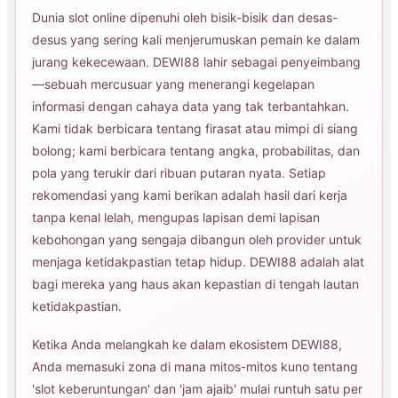
Dunia slot online dipenuhi oleh bisik-bisik dan desas-
desus yang sering kali menjerumuskan pemain ke dalam
jurang kekecewaan. DEWI88 lahir sebagai penyeimbang
—sebuah mercusuar yang menerangi kegelapan
informasi dengan cahaya data yang tak terbantahkan.
Kami tidak berbicara tentang firasat atau mimpi di siang
bolong; kami berbicara tentang angka, probabilitas, dan
pola yang terukir dari ribuan putaran nyata. Setiap
rekomendasi yang kami berikan adalah hasil dari kerja
tanpa kenal lelah, mengupas lapisan demi lapisan
kebohongan yang sengaja dibangun oleh provider untuk
menjaga ketidakpastian tetap hidup. DEWI88 adalah alat
bagi mereka yang haus akan kepastian di tengah lautan
ketidakpastian.
Ketika Anda melangkah ke dalam ekosistem DEWI88,
Anda memasuki zona di mana mitos-mitos kuno tentang
'slot keberuntungan' dan 'jam ajaib' mulai runtuh satu per