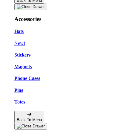
Back To Menu
Accessories
Hats
New!
Stickers
Magnets
Phone Cases
Pins
Totes
Back To Menu