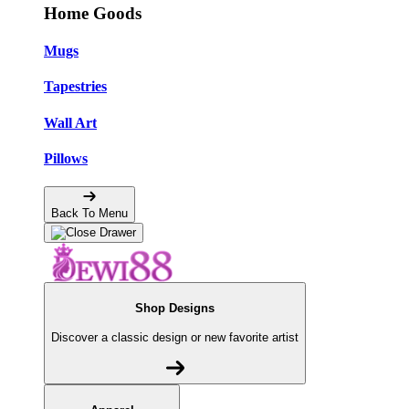
Home Goods
Mugs
Tapestries
Wall Art
Pillows
Back To Menu
Shop Designs
Discover a classic design or new favorite artist