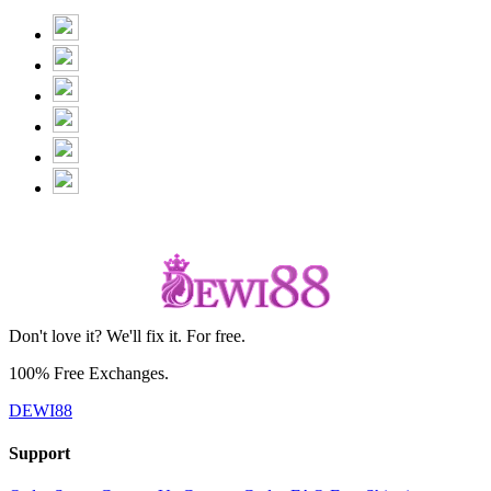
Don't love it? We'll fix it. For free.
100% Free Exchanges.
DEWI88
Support