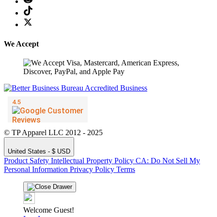
We Accept
© TP Apparel LLC 2012 - 2025
United States - $ USD
Product Safety
Intellectual Property Policy
CA: Do Not Sell My
Personal Information
Privacy Policy
Terms
Welcome Guest!