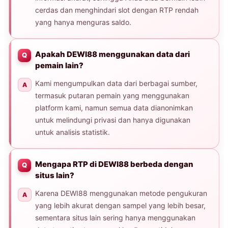
cerdas dan menghindari slot dengan RTP rendah
yang hanya menguras saldo.
Apakah DEWI88 menggunakan data dari
pemain lain?
Kami mengumpulkan data dari berbagai sumber,
termasuk putaran pemain yang menggunakan
platform kami, namun semua data dianonimkan
untuk melindungi privasi dan hanya digunakan
untuk analisis statistik.
Mengapa RTP di DEWI88 berbeda dengan
situs lain?
Karena DEWI88 menggunakan metode pengukuran
yang lebih akurat dengan sampel yang lebih besar,
sementara situs lain sering hanya menggunakan