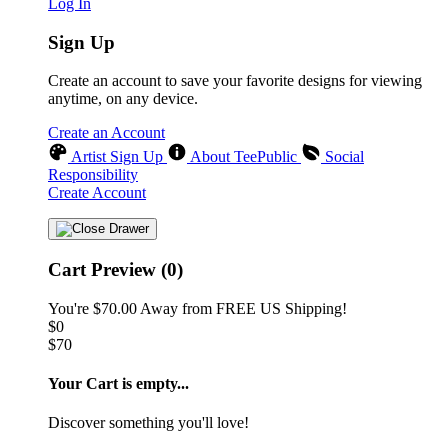
Log In
Sign Up
Create an account to save your favorite designs for viewing
anytime, on any device.
Create an Account
Artist Sign Up
About TeePublic
Social
Responsibility
Create Account
Cart Preview (0)
You're
$70.00
Away from
FREE US Shipping!
$0
$70
Your Cart is empty...
Discover something you'll love!