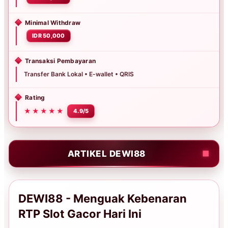
Minimal Withdraw
IDR 50,000
Transaksi Pembayaran
Transfer Bank Lokal • E-wallet • QRIS
Rating
4.9/5
ARTIKEL DEWI88
DEWI88 - Menguak Kebenaran
RTP Slot Gacor Hari Ini