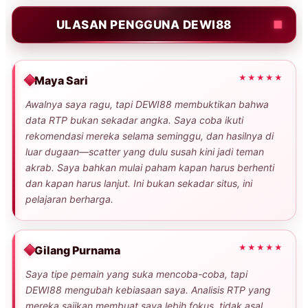
ULASAN PENGGUNA DEWI88
Maya Sari
Awalnya saya ragu, tapi DEWI88 membuktikan bahwa
data RTP bukan sekadar angka. Saya coba ikuti
rekomendasi mereka selama seminggu, dan hasilnya di
luar dugaan—scatter yang dulu susah kini jadi teman
akrab. Saya bahkan mulai paham kapan harus berhenti
dan kapan harus lanjut. Ini bukan sekadar situs, ini
pelajaran berharga.
Gilang Purnama
Saya tipe pemain yang suka mencoba-coba, tapi
DEWI88 mengubah kebiasaan saya. Analisis RTP yang
mereka sajikan membuat saya lebih fokus, tidak asal