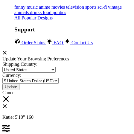
funny
music
anime
movies
television
sports
sci-fi
vintage
animals
drinks
food
politics
All Popular Designs
Support
Order Status
FAQ
Contact Us
Update Your Browsing Preferences
Shipping Country:
Currency:
Cancel
Katie:
5'10"
160