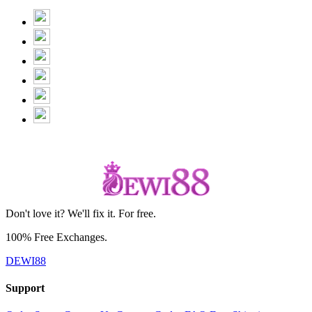
Don't love it? We'll fix it. For free.
100% Free Exchanges.
DEWI88
Support