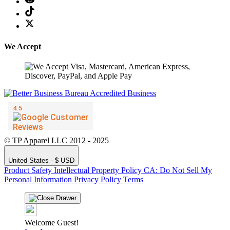
We Accept
© TP Apparel LLC 2012 - 2025
United States - $ USD
Product Safety
Intellectual Property Policy
CA: Do Not Sell My
Personal Information
Privacy Policy
Terms
Welcome Guest!