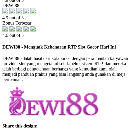
4.9 out of 5
DEWI88
4.9 out of 5
Bonus Terbesar
4.6 out of 5
DEWI88 - Menguak Kebenaran RTP Slot Gacor Hari Ini
DEWI88 adalah hasil dari kolaborasi dengan para mantan karyawan
provider slot yang mengetahui seluk-beluk sistem RTP, dan mereka
telah berbagi pengetahuan berharga yang kemudian kami olah
menjadi panduan praktis yang bisa langsung anda gunakan di meja
permainan.
Share this design: