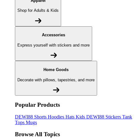
Apparel
Shop for Adults & Kids
Accessories
Express yourself with stickers and more
Home Goods
Decorate with pillows, tapestries, and more
Popular Products
DEWI88
Shorts
Hoodies
Hats
Kids DEWI88
Stickers
Tank
Tops
Mugs
Browse All Topics