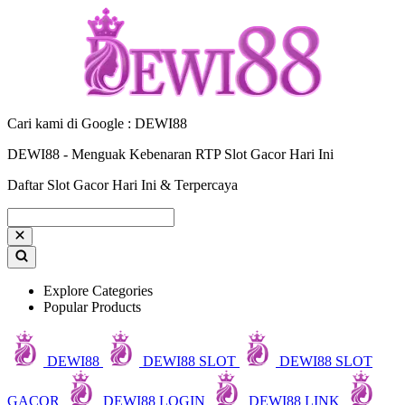
Cari kami di Google : DEWI88
DEWI88 - Menguak Kebenaran RTP Slot Gacor Hari Ini
Daftar Slot Gacor Hari Ini & Terpercaya
Explore Categories
Popular Products
DEWI88
DEWI88 SLOT
DEWI88 SLOT
GACOR
DEWI88 LOGIN
DEWI88 LINK