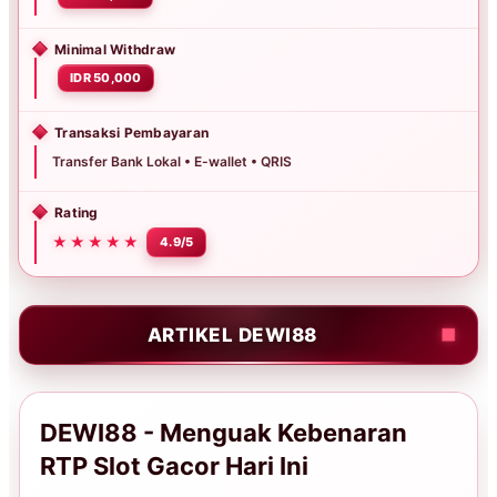
Minimal Withdraw
IDR 50,000
Transaksi Pembayaran
Transfer Bank Lokal • E-wallet • QRIS
Rating
4.9/5
ARTIKEL DEWI88
DEWI88 - Menguak Kebenaran
RTP Slot Gacor Hari Ini