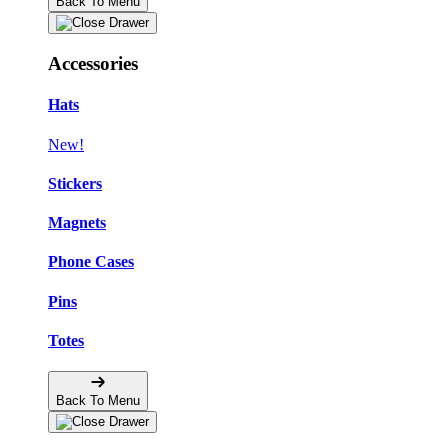
Back To Menu
Accessories
Hats
New!
Stickers
Magnets
Phone Cases
Pins
Totes
Back To Menu