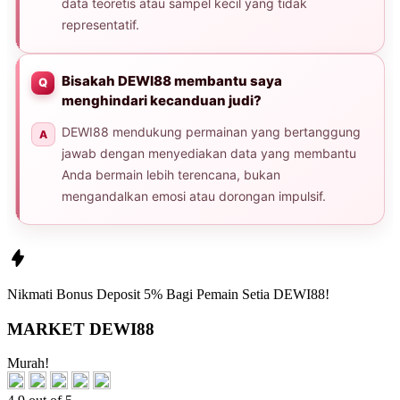
data teoretis atau sampel kecil yang tidak
representatif.
Bisakah DEWI88 membantu saya
menghindari kecanduan judi?
DEWI88 mendukung permainan yang bertanggung
jawab dengan menyediakan data yang membantu
Anda bermain lebih terencana, bukan
mengandalkan emosi atau dorongan impulsif.
Nikmati
Bonus Deposit 5%
Bagi Pemain Setia
DEWI88!
MARKET DEWI88
Murah!