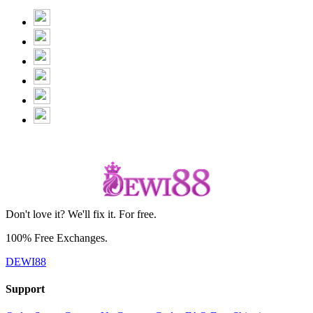
Don't love it? We'll fix it. For free.
100% Free Exchanges.
DEWI88
Support