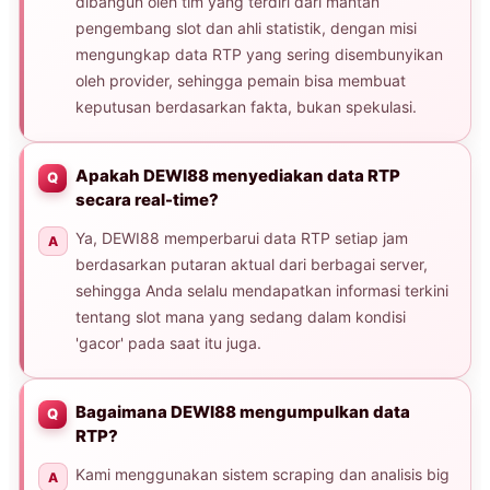
dibangun oleh tim yang terdiri dari mantan
pengembang slot dan ahli statistik, dengan misi
mengungkap data RTP yang sering disembunyikan
oleh provider, sehingga pemain bisa membuat
keputusan berdasarkan fakta, bukan spekulasi.
Apakah DEWI88 menyediakan data RTP
secara real-time?
Ya, DEWI88 memperbarui data RTP setiap jam
berdasarkan putaran aktual dari berbagai server,
sehingga Anda selalu mendapatkan informasi terkini
tentang slot mana yang sedang dalam kondisi
'gacor' pada saat itu juga.
Bagaimana DEWI88 mengumpulkan data
RTP?
Kami menggunakan sistem scraping dan analisis big