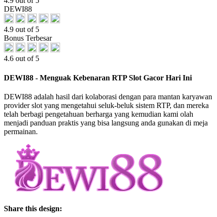
4.9 out of 5
DEWI88
4.9 out of 5
Bonus Terbesar
4.6 out of 5
DEWI88 - Menguak Kebenaran RTP Slot Gacor Hari Ini
DEWI88 adalah hasil dari kolaborasi dengan para mantan karyawan
provider slot yang mengetahui seluk-beluk sistem RTP, dan mereka
telah berbagi pengetahuan berharga yang kemudian kami olah
menjadi panduan praktis yang bisa langsung anda gunakan di meja
permainan.
Share this design: