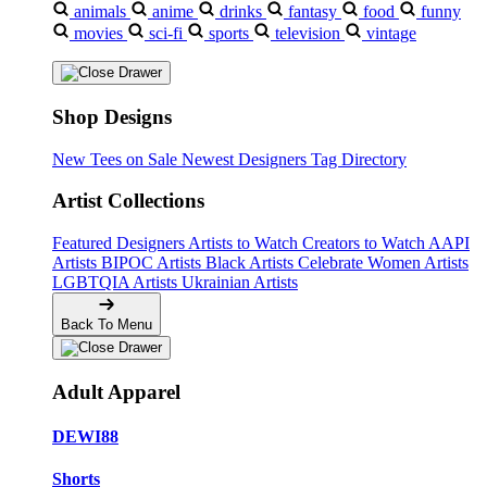
animals
anime
drinks
fantasy
food
funny
movies
sci-fi
sports
television
vintage
Shop Designs
New Tees on Sale
Newest Designers
Tag Directory
Artist Collections
Featured Designers
Artists to Watch
Creators to Watch
AAPI
Artists
BIPOC Artists
Black Artists
Celebrate Women Artists
LGBTQIA Artists
Ukrainian Artists
Back To Menu
Adult Apparel
DEWI88
Shorts