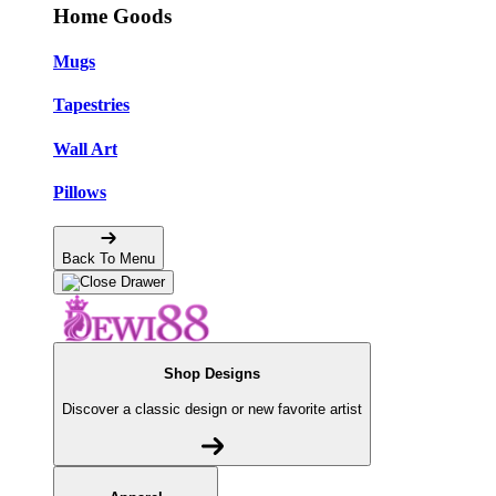
Home Goods
Mugs
Tapestries
Wall Art
Pillows
Back To Menu
Shop Designs
Discover a classic design or new favorite artist