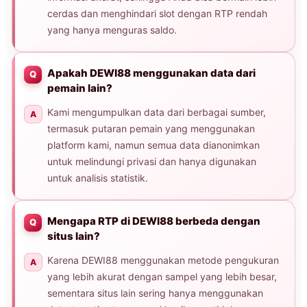
cerdas dan menghindari slot dengan RTP rendah
yang hanya menguras saldo.
Apakah DEWI88 menggunakan data dari
pemain lain?
Kami mengumpulkan data dari berbagai sumber,
termasuk putaran pemain yang menggunakan
platform kami, namun semua data dianonimkan
untuk melindungi privasi dan hanya digunakan
untuk analisis statistik.
Mengapa RTP di DEWI88 berbeda dengan
situs lain?
Karena DEWI88 menggunakan metode pengukuran
yang lebih akurat dengan sampel yang lebih besar,
sementara situs lain sering hanya menggunakan