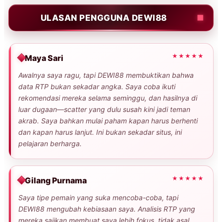
ULASAN PENGGUNA DEWI88
Maya Sari
Awalnya saya ragu, tapi DEWI88 membuktikan bahwa
data RTP bukan sekadar angka. Saya coba ikuti
rekomendasi mereka selama seminggu, dan hasilnya di
luar dugaan—scatter yang dulu susah kini jadi teman
akrab. Saya bahkan mulai paham kapan harus berhenti
dan kapan harus lanjut. Ini bukan sekadar situs, ini
pelajaran berharga.
Gilang Purnama
Saya tipe pemain yang suka mencoba-coba, tapi
DEWI88 mengubah kebiasaan saya. Analisis RTP yang
mereka sajikan membuat saya lebih fokus, tidak asal