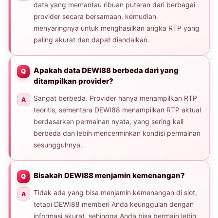
data yang memantau ribuan putaran dari berbagai
provider secara bersamaan, kemudian
menyaringnya untuk menghasilkan angka RTP yang
paling akurat dan dapat diandalkan.
Apakah data DEWI88 berbeda dari yang
ditampilkan provider?
Sangat berbeda. Provider hanya menampilkan RTP
teoritis, sementara DEWI88 menampilkan RTP aktual
berdasarkan permainan nyata, yang sering kali
berbeda dan lebih mencerminkan kondisi permainan
sesungguhnya.
Bisakah DEWI88 menjamin kemenangan?
Tidak ada yang bisa menjamin kemenangan di slot,
tetapi DEWI88 memberi Anda keunggulan dengan
informasi akurat, sehingga Anda bisa bermain lebih