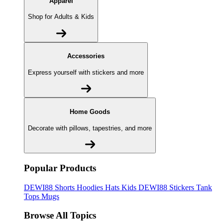
Apparel
Shop for Adults & Kids
Accessories
Express yourself with stickers and more
Home Goods
Decorate with pillows, tapestries, and more
Popular Products
DEWI88
Shorts
Hoodies
Hats
Kids DEWI88
Stickers
Tank
Tops
Mugs
Browse All Topics