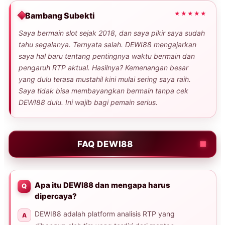
Bambang Subekti
Saya bermain slot sejak 2018, dan saya pikir saya sudah
tahu segalanya. Ternyata salah. DEWI88 mengajarkan
saya hal baru tentang pentingnya waktu bermain dan
pengaruh RTP aktual. Hasilnya? Kemenangan besar
yang dulu terasa mustahil kini mulai sering saya raih.
Saya tidak bisa membayangkan bermain tanpa cek
DEWI88 dulu. Ini wajib bagi pemain serius.
FAQ DEWI88
Apa itu DEWI88 dan mengapa harus
dipercaya?
DEWI88 adalah platform analisis RTP yang