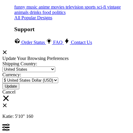
funny
music
anime
movies
television
sports
sci-fi
vintage
animals
drinks
food
politics
All Popular Designs
Support
Order Status
FAQ
Contact Us
Update Your Browsing Preferences
Shipping Country:
Currency:
Cancel
Katie:
5'10"
160