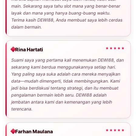
main. Sekarang saya tahu slot mana yang benar-benar
layak dan mana yang hanya buang-buang waktu.
Terima kasih DEWI88, Anda membuat saya lebih cerdas
dalam bermain.
Rina Hartati
Suami saya yang pertama kali menemukan DEWI88, dan
sekarang kami berdua menggunakannya setiap hari.
Yang paling saya suka adalah cara mereka menyajikan
data—mudah dimengerti, tidak membingungkan. Kami
jadi bisa berdiskusi tentang strategi, dan itu membuat
pengalaman bermain lebih seru. DEWI88 adalah
jembatan antara kami dan kemenangan yang lebih
terencana.
Farhan Maulana