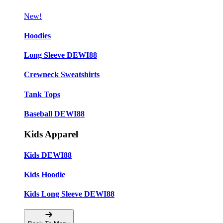
New!
Hoodies
Long Sleeve DEWI88
Crewneck Sweatshirts
Tank Tops
Baseball DEWI88
Kids Apparel
Kids DEWI88
Kids Hoodie
Kids Long Sleeve DEWI88