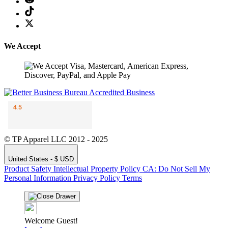
We Accept
© TP Apparel LLC 2012 - 2025
United States - $ USD
Product Safety
Intellectual Property Policy
CA: Do Not Sell My
Personal Information
Privacy Policy
Terms
Welcome Guest!