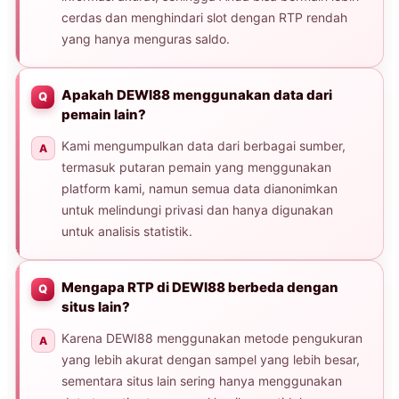
cerdas dan menghindari slot dengan RTP rendah
yang hanya menguras saldo.
Apakah DEWI88 menggunakan data dari
pemain lain?
Kami mengumpulkan data dari berbagai sumber,
termasuk putaran pemain yang menggunakan
platform kami, namun semua data dianonimkan
untuk melindungi privasi dan hanya digunakan
untuk analisis statistik.
Mengapa RTP di DEWI88 berbeda dengan
situs lain?
Karena DEWI88 menggunakan metode pengukuran
yang lebih akurat dengan sampel yang lebih besar,
sementara situs lain sering hanya menggunakan