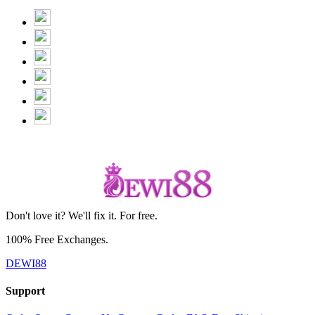
Don't love it? We'll fix it. For free.
100% Free Exchanges.
DEWI88
Support