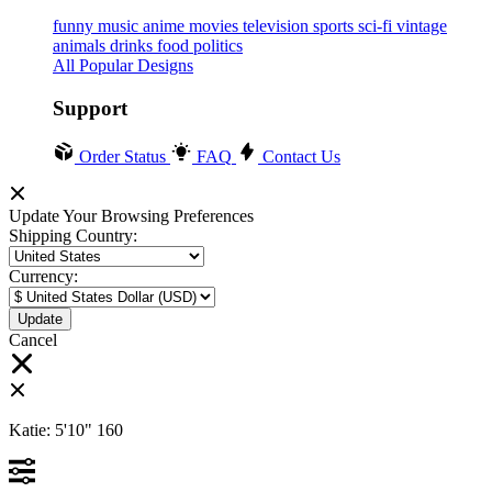
funny
music
anime
movies
television
sports
sci-fi
vintage
animals
drinks
food
politics
All Popular Designs
Support
Order Status
FAQ
Contact Us
Update Your Browsing Preferences
Shipping Country:
Currency:
Cancel
Katie:
5'10"
160