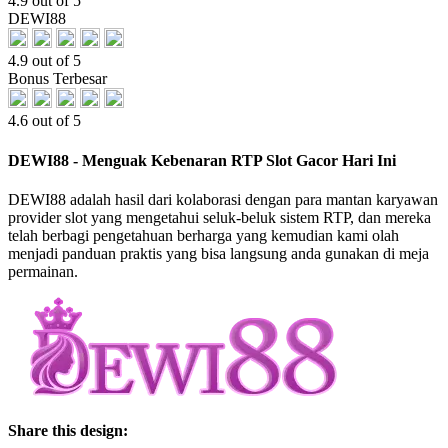
4.9 out of 5
DEWI88
4.9 out of 5
Bonus Terbesar
4.6 out of 5
DEWI88 - Menguak Kebenaran RTP Slot Gacor Hari Ini
DEWI88 adalah hasil dari kolaborasi dengan para mantan karyawan
provider slot yang mengetahui seluk-beluk sistem RTP, dan mereka
telah berbagi pengetahuan berharga yang kemudian kami olah
menjadi panduan praktis yang bisa langsung anda gunakan di meja
permainan.
Share this design: