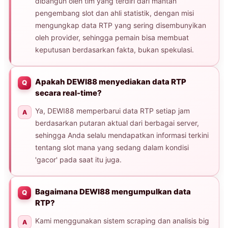
dibangun oleh tim yang terdiri dari mantan
pengembang slot dan ahli statistik, dengan misi
mengungkap data RTP yang sering disembunyikan
oleh provider, sehingga pemain bisa membuat
keputusan berdasarkan fakta, bukan spekulasi.
Apakah DEWI88 menyediakan data RTP
secara real-time?
Ya, DEWI88 memperbarui data RTP setiap jam
berdasarkan putaran aktual dari berbagai server,
sehingga Anda selalu mendapatkan informasi terkini
tentang slot mana yang sedang dalam kondisi
'gacor' pada saat itu juga.
Bagaimana DEWI88 mengumpulkan data
RTP?
Kami menggunakan sistem scraping dan analisis big