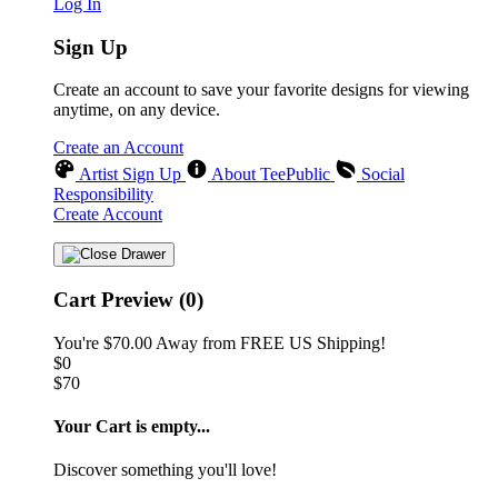
Log In
Sign Up
Create an account to save your favorite designs for viewing
anytime, on any device.
Create an Account
Artist Sign Up
About TeePublic
Social
Responsibility
Create Account
Cart Preview (0)
You're
$70.00
Away from
FREE US Shipping!
$0
$70
Your Cart is empty...
Discover something you'll love!