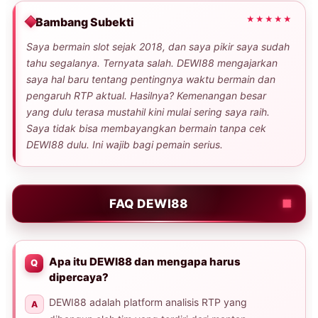
Bambang Subekti
Saya bermain slot sejak 2018, dan saya pikir saya sudah
tahu segalanya. Ternyata salah. DEWI88 mengajarkan
saya hal baru tentang pentingnya waktu bermain dan
pengaruh RTP aktual. Hasilnya? Kemenangan besar
yang dulu terasa mustahil kini mulai sering saya raih.
Saya tidak bisa membayangkan bermain tanpa cek
DEWI88 dulu. Ini wajib bagi pemain serius.
FAQ DEWI88
Apa itu DEWI88 dan mengapa harus
dipercaya?
DEWI88 adalah platform analisis RTP yang