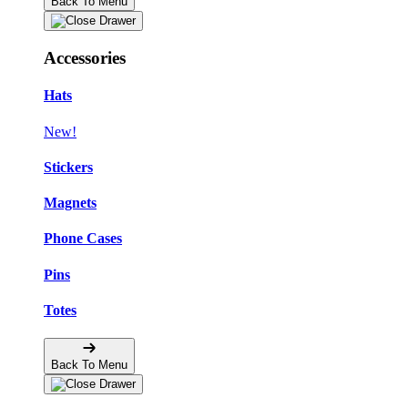
Back To Menu
Accessories
Hats
New!
Stickers
Magnets
Phone Cases
Pins
Totes
Back To Menu