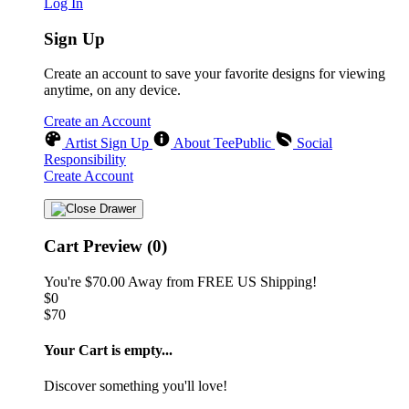
Log In
Sign Up
Create an account to save your favorite designs for viewing
anytime, on any device.
Create an Account
Artist Sign Up
About TeePublic
Social
Responsibility
Create Account
Cart Preview (0)
You're
$70.00
Away from
FREE US Shipping!
$0
$70
Your Cart is empty...
Discover something you'll love!