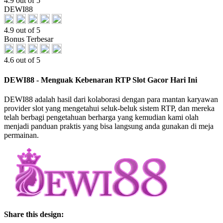
4.9 out of 5
DEWI88
4.9 out of 5
Bonus Terbesar
4.6 out of 5
DEWI88 - Menguak Kebenaran RTP Slot Gacor Hari Ini
DEWI88 adalah hasil dari kolaborasi dengan para mantan karyawan
provider slot yang mengetahui seluk-beluk sistem RTP, dan mereka
telah berbagi pengetahuan berharga yang kemudian kami olah
menjadi panduan praktis yang bisa langsung anda gunakan di meja
permainan.
Share this design: