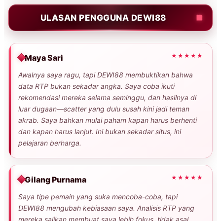
ULASAN PENGGUNA DEWI88
Maya Sari
Awalnya saya ragu, tapi DEWI88 membuktikan bahwa
data RTP bukan sekadar angka. Saya coba ikuti
rekomendasi mereka selama seminggu, dan hasilnya di
luar dugaan—scatter yang dulu susah kini jadi teman
akrab. Saya bahkan mulai paham kapan harus berhenti
dan kapan harus lanjut. Ini bukan sekadar situs, ini
pelajaran berharga.
Gilang Purnama
Saya tipe pemain yang suka mencoba-coba, tapi
DEWI88 mengubah kebiasaan saya. Analisis RTP yang
mereka sajikan membuat saya lebih fokus, tidak asal