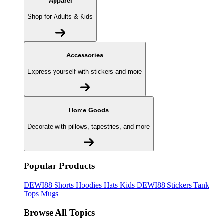
Apparel
Shop for Adults & Kids
Accessories
Express yourself with stickers and more
Home Goods
Decorate with pillows, tapestries, and more
Popular Products
DEWI88
Shorts
Hoodies
Hats
Kids DEWI88
Stickers
Tank
Tops
Mugs
Browse All Topics