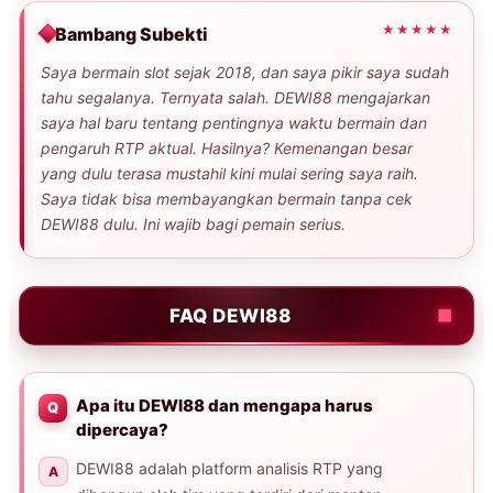
Bambang Subekti
Saya bermain slot sejak 2018, dan saya pikir saya sudah
tahu segalanya. Ternyata salah. DEWI88 mengajarkan
saya hal baru tentang pentingnya waktu bermain dan
pengaruh RTP aktual. Hasilnya? Kemenangan besar
yang dulu terasa mustahil kini mulai sering saya raih.
Saya tidak bisa membayangkan bermain tanpa cek
DEWI88 dulu. Ini wajib bagi pemain serius.
FAQ DEWI88
Apa itu DEWI88 dan mengapa harus
dipercaya?
DEWI88 adalah platform analisis RTP yang