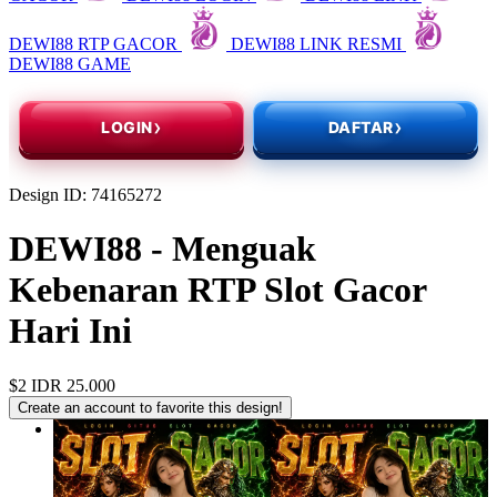
DEWI88 RTP GACOR
DEWI88 LINK RESMI
DEWI88 GAME
LOGIN
DAFTAR
Design ID: 74165272
DEWI88 - Menguak
Kebenaran RTP Slot Gacor
Hari Ini
$2
IDR 25.000
Create an account to favorite this design!