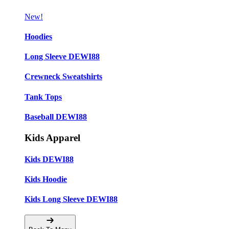
New!
Hoodies
Long Sleeve DEWI88
Crewneck Sweatshirts
Tank Tops
Baseball DEWI88
Kids Apparel
Kids DEWI88
Kids Hoodie
Kids Long Sleeve DEWI88