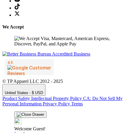
We Accept
© TP Apparel LLC 2012 - 2025
United States - $ USD
Product Safety
Intellectual Property Policy
CA: Do Not Sell My
Personal Information
Privacy Policy
Terms
Welcome Guest!