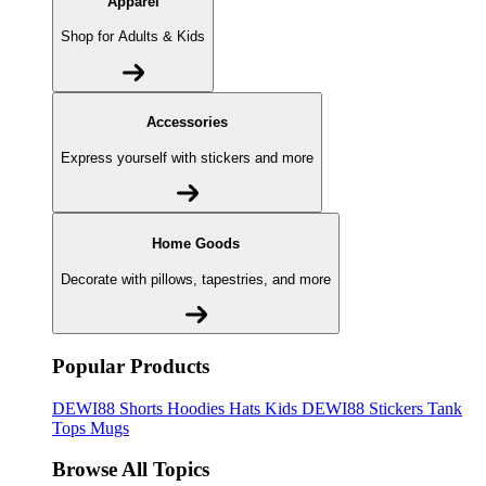
Apparel
Shop for Adults & Kids
Accessories
Express yourself with stickers and more
Home Goods
Decorate with pillows, tapestries, and more
Popular Products
DEWI88
Shorts
Hoodies
Hats
Kids DEWI88
Stickers
Tank
Tops
Mugs
Browse All Topics