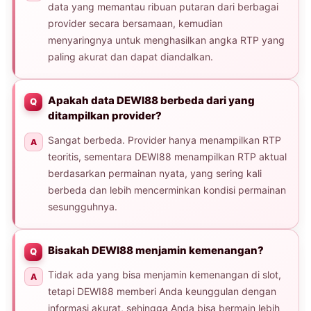
data yang memantau ribuan putaran dari berbagai
provider secara bersamaan, kemudian
menyaringnya untuk menghasilkan angka RTP yang
paling akurat dan dapat diandalkan.
Apakah data DEWI88 berbeda dari yang
ditampilkan provider?
Sangat berbeda. Provider hanya menampilkan RTP
teoritis, sementara DEWI88 menampilkan RTP aktual
berdasarkan permainan nyata, yang sering kali
berbeda dan lebih mencerminkan kondisi permainan
sesungguhnya.
Bisakah DEWI88 menjamin kemenangan?
Tidak ada yang bisa menjamin kemenangan di slot,
tetapi DEWI88 memberi Anda keunggulan dengan
informasi akurat, sehingga Anda bisa bermain lebih