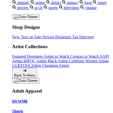
animals
anime
drinks
fantasy
food
funny
movies
sci-fi
sports
television
vintage
Shop Designs
New Tees on Sale
Newest Designers
Tag Directory
Artist Collections
Featured Designers
Artists to Watch
Creators to Watch
AAPI
Artists
BIPOC Artists
Black Artists
Celebrate Women Artists
LGBTQIA Artists
Ukrainian Artists
Back To Menu
Adult Apparel
DEWI88
Shorts