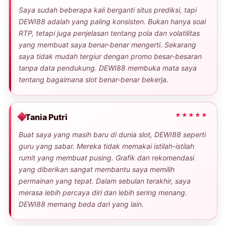
Saya sudah beberapa kali berganti situs prediksi, tapi
DEWI88 adalah yang paling konsisten. Bukan hanya soal
RTP, tetapi juga penjelasan tentang pola dan volatilitas
yang membuat saya benar-benar mengerti. Sekarang
saya tidak mudah tergiur dengan promo besar-besaran
tanpa data pendukung. DEWI88 membuka mata saya
tentang bagaimana slot benar-benar bekerja.
Tania Putri
Buat saya yang masih baru di dunia slot, DEWI88 seperti
guru yang sabar. Mereka tidak memakai istilah-istilah
rumit yang membuat pusing. Grafik dan rekomendasi
yang diberikan sangat membantu saya memilih
permainan yang tepat. Dalam sebulan terakhir, saya
merasa lebih percaya diri dan lebih sering menang.
DEWI88 memang beda dari yang lain.