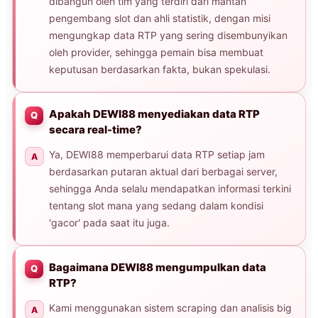
dibangun oleh tim yang terdiri dari mantan
pengembang slot dan ahli statistik, dengan misi
mengungkap data RTP yang sering disembunyikan
oleh provider, sehingga pemain bisa membuat
keputusan berdasarkan fakta, bukan spekulasi.
Apakah DEWI88 menyediakan data RTP
secara real-time?
Ya, DEWI88 memperbarui data RTP setiap jam
berdasarkan putaran aktual dari berbagai server,
sehingga Anda selalu mendapatkan informasi terkini
tentang slot mana yang sedang dalam kondisi
'gacor' pada saat itu juga.
Bagaimana DEWI88 mengumpulkan data
RTP?
Kami menggunakan sistem scraping dan analisis big