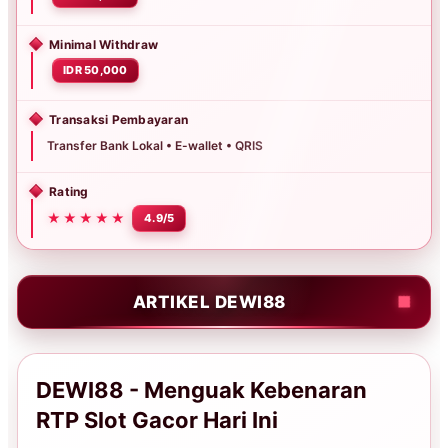
Minimal Withdraw
IDR 50,000
Transaksi Pembayaran
Transfer Bank Lokal • E-wallet • QRIS
Rating
4.9/5
ARTIKEL DEWI88
DEWI88 - Menguak Kebenaran
RTP Slot Gacor Hari Ini