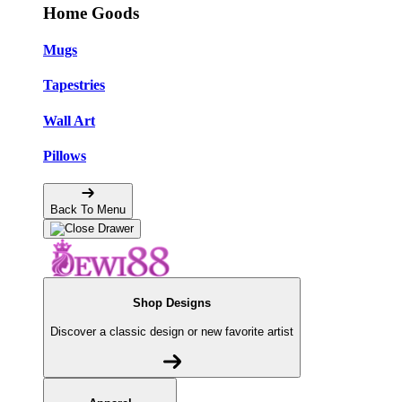
Home Goods
Mugs
Tapestries
Wall Art
Pillows
Back To Menu
Shop Designs
Discover a classic design or new favorite artist