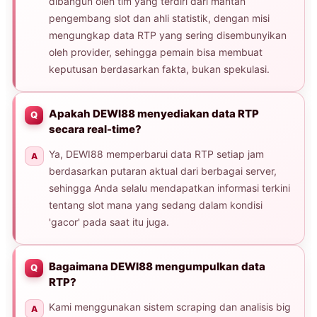
dibangun oleh tim yang terdiri dari mantan
pengembang slot dan ahli statistik, dengan misi
mengungkap data RTP yang sering disembunyikan
oleh provider, sehingga pemain bisa membuat
keputusan berdasarkan fakta, bukan spekulasi.
Apakah DEWI88 menyediakan data RTP
secara real-time?
Ya, DEWI88 memperbarui data RTP setiap jam
berdasarkan putaran aktual dari berbagai server,
sehingga Anda selalu mendapatkan informasi terkini
tentang slot mana yang sedang dalam kondisi
'gacor' pada saat itu juga.
Bagaimana DEWI88 mengumpulkan data
RTP?
Kami menggunakan sistem scraping dan analisis big