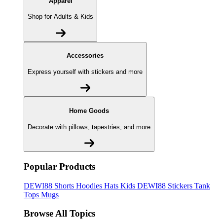
Apparel
Shop for Adults & Kids
Accessories
Express yourself with stickers and more
Home Goods
Decorate with pillows, tapestries, and more
Popular Products
DEWI88
Shorts
Hoodies
Hats
Kids DEWI88
Stickers
Tank
Tops
Mugs
Browse All Topics