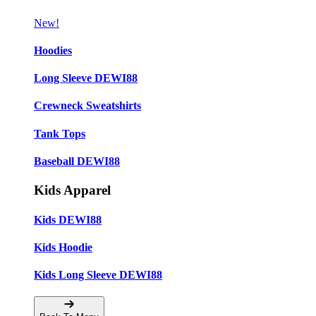
New!
Hoodies
Long Sleeve DEWI88
Crewneck Sweatshirts
Tank Tops
Baseball DEWI88
Kids Apparel
Kids DEWI88
Kids Hoodie
Kids Long Sleeve DEWI88