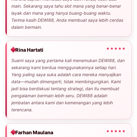
main. Sekarang saya tahu slot mana yang benar-benar
layak dan mana yang hanya buang-buang waktu.
Terima kasih DEWI88, Anda membuat saya lebih cerdas
dalam bermain.
Rina Hartati
Suami saya yang pertama kali menemukan DEWI88, dan
sekarang kami berdua menggunakannya setiap hari.
Yang paling saya suka adalah cara mereka menyajikan
data—mudah dimengerti, tidak membingungkan. Kami
jadi bisa berdiskusi tentang strategi, dan itu membuat
pengalaman bermain lebih seru. DEWI88 adalah
jembatan antara kami dan kemenangan yang lebih
terencana.
Farhan Maulana