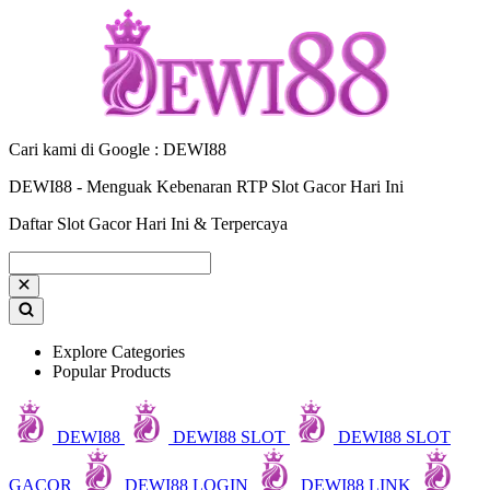
Cari kami di Google : DEWI88
DEWI88 - Menguak Kebenaran RTP Slot Gacor Hari Ini
Daftar Slot Gacor Hari Ini & Terpercaya
Explore Categories
Popular Products
DEWI88
DEWI88 SLOT
DEWI88 SLOT
GACOR
DEWI88 LOGIN
DEWI88 LINK