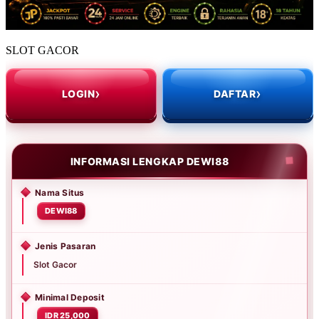
SLOT GACOR
LOGIN
DAFTAR
INFORMASI LENGKAP DEWI88
Nama Situs
DEWI88
Jenis Pasaran
Slot Gacor
Minimal Deposit
IDR 25,000