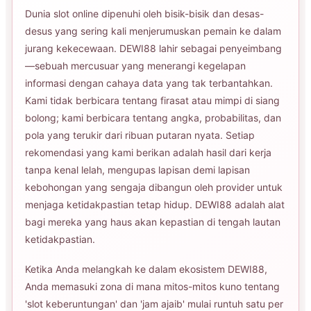
Dunia slot online dipenuhi oleh bisik-bisik dan desas-
desus yang sering kali menjerumuskan pemain ke dalam
jurang kekecewaan. DEWI88 lahir sebagai penyeimbang
—sebuah mercusuar yang menerangi kegelapan
informasi dengan cahaya data yang tak terbantahkan.
Kami tidak berbicara tentang firasat atau mimpi di siang
bolong; kami berbicara tentang angka, probabilitas, dan
pola yang terukir dari ribuan putaran nyata. Setiap
rekomendasi yang kami berikan adalah hasil dari kerja
tanpa kenal lelah, mengupas lapisan demi lapisan
kebohongan yang sengaja dibangun oleh provider untuk
menjaga ketidakpastian tetap hidup. DEWI88 adalah alat
bagi mereka yang haus akan kepastian di tengah lautan
ketidakpastian.
Ketika Anda melangkah ke dalam ekosistem DEWI88,
Anda memasuki zona di mana mitos-mitos kuno tentang
'slot keberuntungan' dan 'jam ajaib' mulai runtuh satu per