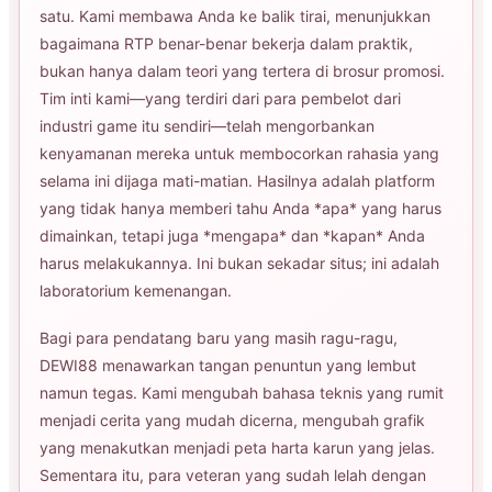
satu. Kami membawa Anda ke balik tirai, menunjukkan
bagaimana RTP benar-benar bekerja dalam praktik,
bukan hanya dalam teori yang tertera di brosur promosi.
Tim inti kami—yang terdiri dari para pembelot dari
industri game itu sendiri—telah mengorbankan
kenyamanan mereka untuk membocorkan rahasia yang
selama ini dijaga mati-matian. Hasilnya adalah platform
yang tidak hanya memberi tahu Anda *apa* yang harus
dimainkan, tetapi juga *mengapa* dan *kapan* Anda
harus melakukannya. Ini bukan sekadar situs; ini adalah
laboratorium kemenangan.
Bagi para pendatang baru yang masih ragu-ragu,
DEWI88 menawarkan tangan penuntun yang lembut
namun tegas. Kami mengubah bahasa teknis yang rumit
menjadi cerita yang mudah dicerna, mengubah grafik
yang menakutkan menjadi peta harta karun yang jelas.
Sementara itu, para veteran yang sudah lelah dengan