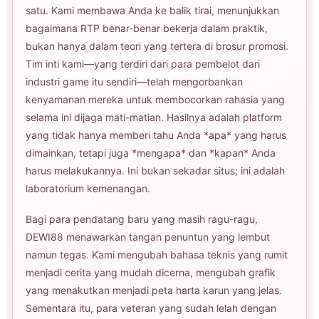
satu. Kami membawa Anda ke balik tirai, menunjukkan
bagaimana RTP benar-benar bekerja dalam praktik,
bukan hanya dalam teori yang tertera di brosur promosi.
Tim inti kami—yang terdiri dari para pembelot dari
industri game itu sendiri—telah mengorbankan
kenyamanan mereka untuk membocorkan rahasia yang
selama ini dijaga mati-matian. Hasilnya adalah platform
yang tidak hanya memberi tahu Anda *apa* yang harus
dimainkan, tetapi juga *mengapa* dan *kapan* Anda
harus melakukannya. Ini bukan sekadar situs; ini adalah
laboratorium kemenangan.
Bagi para pendatang baru yang masih ragu-ragu,
DEWI88 menawarkan tangan penuntun yang lembut
namun tegas. Kami mengubah bahasa teknis yang rumit
menjadi cerita yang mudah dicerna, mengubah grafik
yang menakutkan menjadi peta harta karun yang jelas.
Sementara itu, para veteran yang sudah lelah dengan