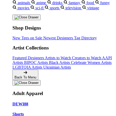
animals
anime
drinks
fantasy
food
funny
movies
sci-fi
sports
television
vintage
Shop Designs
New Tees on Sale
Newest Designers
Tag Directory
Artist Collections
Featured Designers
Artists to Watch
Creators to Watch
AAPI
Artists
BIPOC Artists
Black Artists
Celebrate Women Artists
LGBTQIA Artists
Ukrainian Artists
Back To Menu
Adult Apparel
DEWI88
Shorts