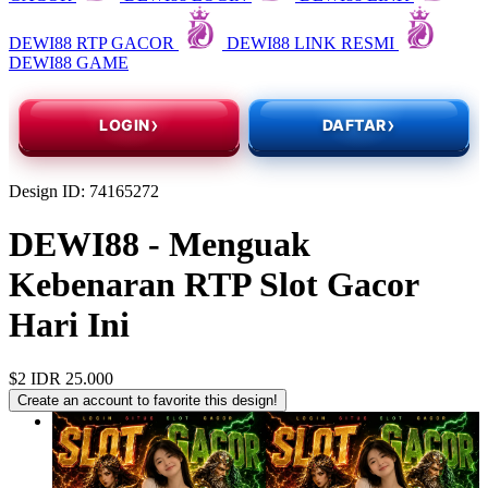
DEWI88 RTP GACOR
DEWI88 LINK RESMI
DEWI88 GAME
LOGIN
DAFTAR
Design ID: 74165272
DEWI88 - Menguak
Kebenaran RTP Slot Gacor
Hari Ini
$2
IDR 25.000
Create an account to favorite this design!