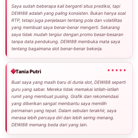
Saya sudah beberapa kali berganti situs prediksi, tapi
DEWI88 adalah yang paling konsisten. Bukan hanya soal
RTP, tetapi juga penjelasan tentang pola dan volatilitas
yang membuat saya benar-benar mengerti. Sekarang
saya tidak mudah tergiur dengan promo besar-besaran
tanpa data pendukung. DEWI88 membuka mata saya
tentang bagaimana slot benar-benar bekerja.
Tania Putri
Buat saya yang masih baru di dunia slot, DEWI88 seperti
guru yang sabar. Mereka tidak memakai istilah-istilah
rumit yang membuat pusing. Grafik dan rekomendasi
yang diberikan sangat membantu saya memilih
permainan yang tepat. Dalam sebulan terakhir, saya
merasa lebih percaya diri dan lebih sering menang.
DEWI88 memang beda dari yang lain.