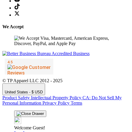
We Accept
© TP Apparel LLC 2012 - 2025
United States - $ USD
Product Safety
Intellectual Property Policy
CA: Do Not Sell My
Personal Information
Privacy Policy
Terms
Welcome Guest!