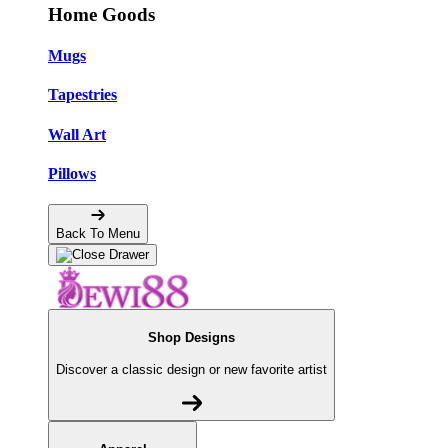
Home Goods
Mugs
Tapestries
Wall Art
Pillows
Back To Menu
Shop Designs
Discover a classic design or new favorite artist