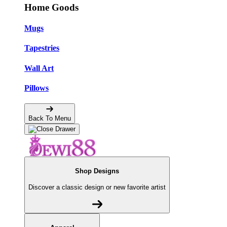
Home Goods
Mugs
Tapestries
Wall Art
Pillows
Back To Menu
Shop Designs
Discover a classic design or new favorite artist