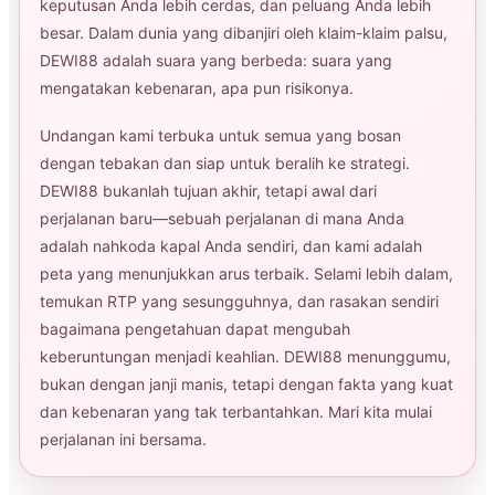
keputusan Anda lebih cerdas, dan peluang Anda lebih
besar. Dalam dunia yang dibanjiri oleh klaim-klaim palsu,
DEWI88 adalah suara yang berbeda: suara yang
mengatakan kebenaran, apa pun risikonya.
Undangan kami terbuka untuk semua yang bosan
dengan tebakan dan siap untuk beralih ke strategi.
DEWI88 bukanlah tujuan akhir, tetapi awal dari
perjalanan baru—sebuah perjalanan di mana Anda
adalah nahkoda kapal Anda sendiri, dan kami adalah
peta yang menunjukkan arus terbaik. Selami lebih dalam,
temukan RTP yang sesungguhnya, dan rasakan sendiri
bagaimana pengetahuan dapat mengubah
keberuntungan menjadi keahlian. DEWI88 menunggumu,
bukan dengan janji manis, tetapi dengan fakta yang kuat
dan kebenaran yang tak terbantahkan. Mari kita mulai
perjalanan ini bersama.