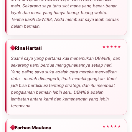
main. Sekarang saya tahu slot mana yang benar-benar
layak dan mana yang hanya buang-buang waktu.
Terima kasih DEWI88, Anda membuat saya lebih cerdas
dalam bermain.
Rina Hartati
Suami saya yang pertama kali menemukan DEWI88, dan
sekarang kami berdua menggunakannya setiap hari.
Yang paling saya suka adalah cara mereka menyajikan
data—mudah dimengerti, tidak membingungkan. Kami
jadi bisa berdiskusi tentang strategi, dan itu membuat
pengalaman bermain lebih seru. DEWI88 adalah
jembatan antara kami dan kemenangan yang lebih
terencana.
Farhan Maulana