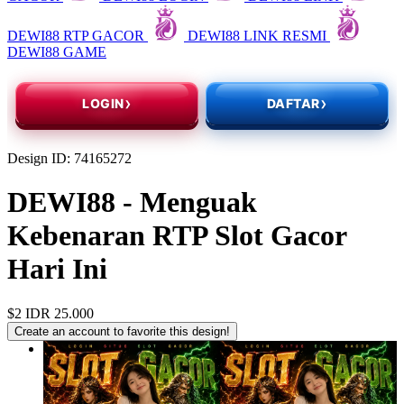
DEWI88 RTP GACOR
DEWI88 LINK RESMI
DEWI88 GAME
LOGIN
DAFTAR
Design ID: 74165272
DEWI88 - Menguak
Kebenaran RTP Slot Gacor
Hari Ini
$2
IDR 25.000
Create an account to favorite this design!