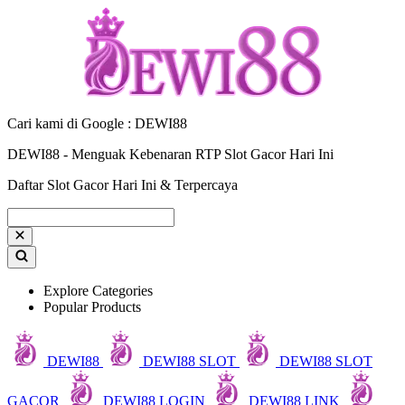
Cari kami di Google : DEWI88
DEWI88 - Menguak Kebenaran RTP Slot Gacor Hari Ini
Daftar Slot Gacor Hari Ini & Terpercaya
Explore Categories
Popular Products
DEWI88
DEWI88 SLOT
DEWI88 SLOT
GACOR
DEWI88 LOGIN
DEWI88 LINK