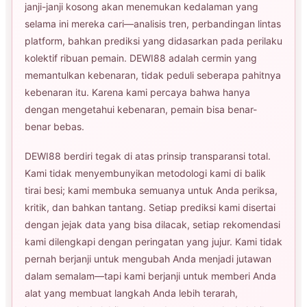
janji-janji kosong akan menemukan kedalaman yang
selama ini mereka cari—analisis tren, perbandingan lintas
platform, bahkan prediksi yang didasarkan pada perilaku
kolektif ribuan pemain. DEWI88 adalah cermin yang
memantulkan kebenaran, tidak peduli seberapa pahitnya
kebenaran itu. Karena kami percaya bahwa hanya
dengan mengetahui kebenaran, pemain bisa benar-
benar bebas.
DEWI88 berdiri tegak di atas prinsip transparansi total.
Kami tidak menyembunyikan metodologi kami di balik
tirai besi; kami membuka semuanya untuk Anda periksa,
kritik, dan bahkan tantang. Setiap prediksi kami disertai
dengan jejak data yang bisa dilacak, setiap rekomendasi
kami dilengkapi dengan peringatan yang jujur. Kami tidak
pernah berjanji untuk mengubah Anda menjadi jutawan
dalam semalam—tapi kami berjanji untuk memberi Anda
alat yang membuat langkah Anda lebih terarah,