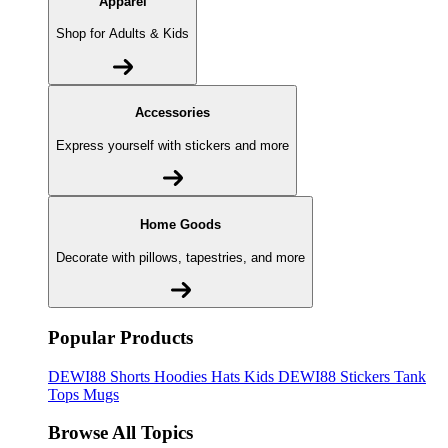
Apparel
Shop for Adults & Kids
Accessories
Express yourself with stickers and more
Home Goods
Decorate with pillows, tapestries, and more
Popular Products
DEWI88
Shorts
Hoodies
Hats
Kids DEWI88
Stickers
Tank
Tops
Mugs
Browse All Topics