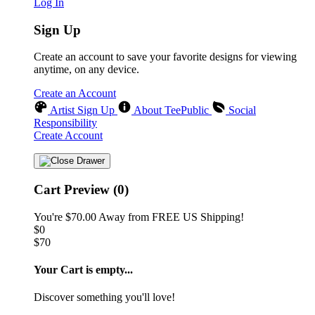
Log In
Sign Up
Create an account to save your favorite designs for viewing
anytime, on any device.
Create an Account
Artist Sign Up
About TeePublic
Social
Responsibility
Create Account
Cart Preview (0)
You're
$70.00
Away from
FREE US Shipping!
$0
$70
Your Cart is empty...
Discover something you'll love!