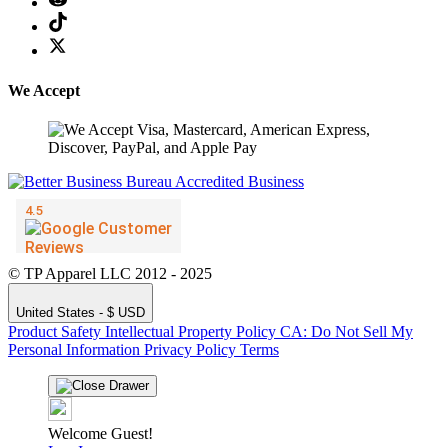
We Accept
© TP Apparel LLC 2012 - 2025
United States - $ USD
Product Safety
Intellectual Property Policy
CA: Do Not Sell My
Personal Information
Privacy Policy
Terms
Welcome Guest!