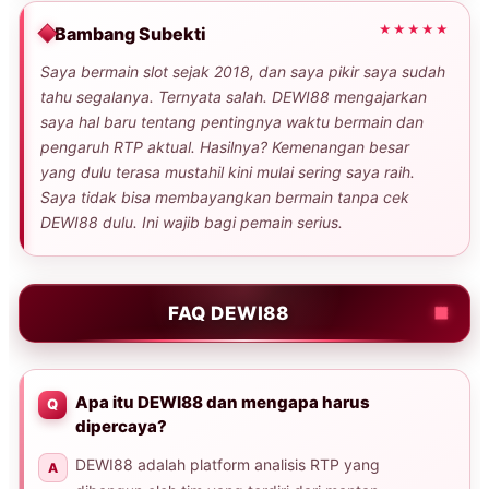
Bambang Subekti
Saya bermain slot sejak 2018, dan saya pikir saya sudah
tahu segalanya. Ternyata salah. DEWI88 mengajarkan
saya hal baru tentang pentingnya waktu bermain dan
pengaruh RTP aktual. Hasilnya? Kemenangan besar
yang dulu terasa mustahil kini mulai sering saya raih.
Saya tidak bisa membayangkan bermain tanpa cek
DEWI88 dulu. Ini wajib bagi pemain serius.
FAQ DEWI88
Apa itu DEWI88 dan mengapa harus
dipercaya?
DEWI88 adalah platform analisis RTP yang