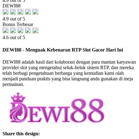
4.9 out of 5
DEWI88
4.9 out of 5
Bonus Terbesar
4.6 out of 5
DEWI88 - Menguak Kebenaran RTP Slot Gacor Hari Ini
DEWI88 adalah hasil dari kolaborasi dengan para mantan karyawan
provider slot yang mengetahui seluk-beluk sistem RTP, dan mereka
telah berbagi pengetahuan berharga yang kemudian kami olah
menjadi panduan praktis yang bisa langsung anda gunakan di meja
permainan.
Share this design: