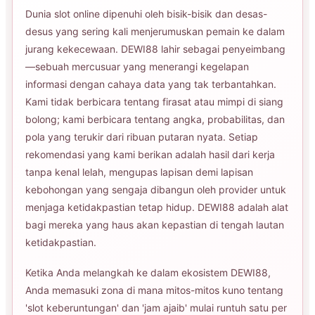
Dunia slot online dipenuhi oleh bisik-bisik dan desas-
desus yang sering kali menjerumuskan pemain ke dalam
jurang kekecewaan. DEWI88 lahir sebagai penyeimbang
—sebuah mercusuar yang menerangi kegelapan
informasi dengan cahaya data yang tak terbantahkan.
Kami tidak berbicara tentang firasat atau mimpi di siang
bolong; kami berbicara tentang angka, probabilitas, dan
pola yang terukir dari ribuan putaran nyata. Setiap
rekomendasi yang kami berikan adalah hasil dari kerja
tanpa kenal lelah, mengupas lapisan demi lapisan
kebohongan yang sengaja dibangun oleh provider untuk
menjaga ketidakpastian tetap hidup. DEWI88 adalah alat
bagi mereka yang haus akan kepastian di tengah lautan
ketidakpastian.
Ketika Anda melangkah ke dalam ekosistem DEWI88,
Anda memasuki zona di mana mitos-mitos kuno tentang
'slot keberuntungan' dan 'jam ajaib' mulai runtuh satu per