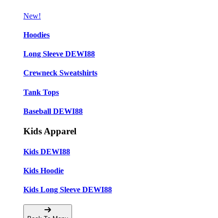
New!
Hoodies
Long Sleeve DEWI88
Crewneck Sweatshirts
Tank Tops
Baseball DEWI88
Kids Apparel
Kids DEWI88
Kids Hoodie
Kids Long Sleeve DEWI88