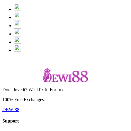
Don't love it? We'll fix it. For free.
100% Free Exchanges.
DEWI88
Support