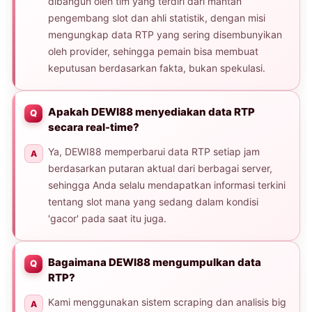
dibangun oleh tim yang terdiri dari mantan
pengembang slot dan ahli statistik, dengan misi
mengungkap data RTP yang sering disembunyikan
oleh provider, sehingga pemain bisa membuat
keputusan berdasarkan fakta, bukan spekulasi.
Apakah DEWI88 menyediakan data RTP
secara real-time?
Ya, DEWI88 memperbarui data RTP setiap jam
berdasarkan putaran aktual dari berbagai server,
sehingga Anda selalu mendapatkan informasi terkini
tentang slot mana yang sedang dalam kondisi
'gacor' pada saat itu juga.
Bagaimana DEWI88 mengumpulkan data
RTP?
Kami menggunakan sistem scraping dan analisis big