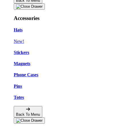
Back To Menu
Accessories
Hats
New!
Stickers
Magnets
Phone Cases
Pins
Totes
Back To Menu